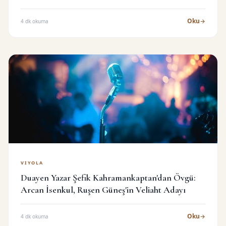
Oku
4 dk okuma
VIYOLA
Duayen Yazar Şefik Kahramankaptan'dan Övgü:
Arcan İsenkul, Ruşen Güneş'in Veliaht Adayı
Oku
4 dk okuma