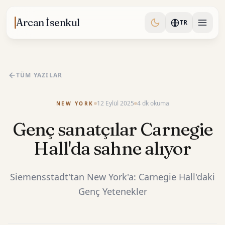
Skip to content
Arcan İsenkul
TR
TÜM YAZILAR
12 Eylül 2025
4 dk okuma
NEW YORK
Genç sanatçılar Carnegie
Hall'da sahne alıyor
Siemensstadt'tan New York'a: Carnegie Hall'daki
Genç Yetenekler