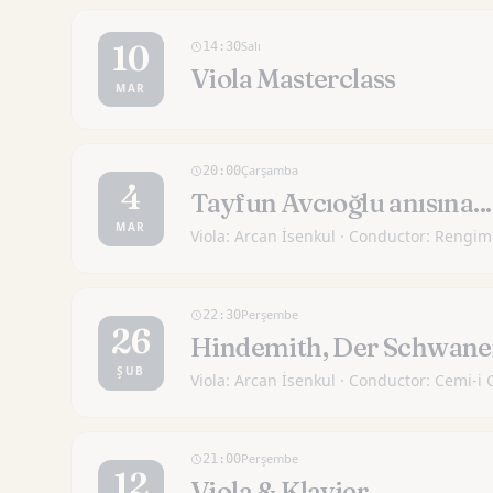
Salı
10
14:30
Viola Masterclass
MAR
Çarşamba
20:00
4
Tayfun Avcıoğlu anısına...
MAR
Viola: Arcan İsenkul · Conductor: Reng
Perşembe
22:30
26
Hindemith, Der Schwane
ŞUB
Viola: Arcan İsenkul · Conductor: Cemi-i
Perşembe
21:00
12
Viola & Klavier