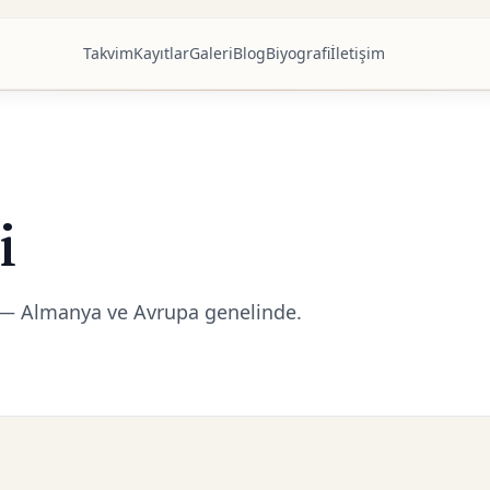
Takvim
Kayıtlar
Galeri
Blog
Biyografi
İletişim
i
 — Almanya ve Avrupa genelinde.