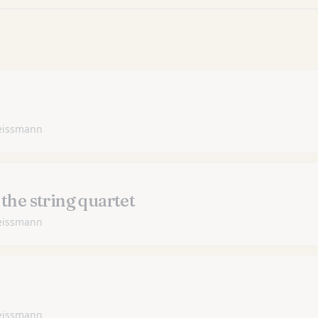
 Veissmann
the string quartet
 Veissmann
 Veissmann