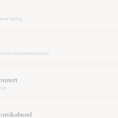
Marie Helling
ische Interpretationspraxis
onzert
tett
usikabend