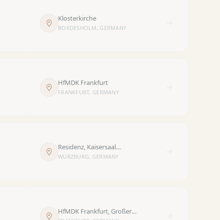
Klosterkirche
BORDESHOLM, GERMANY
HfMDK Frankfurt
FRANKFURT, GERMANY
Residenz, Kaisersaal
Residenzplatz 2 97070
WÜRZBURG, GERMANY
Würzburg
HfMDK Frankfurt, Großer