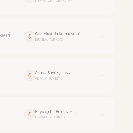
Saal
FRANKFURT, GERMANY
seri
Gazi Mustafa Kemal Atatürk
Kültür Merkezi
MUĞLA, TÜRKIYE
Adana Büyükşehir
Belediyesi Konser Salonu
ADANA, TÜRKIYE
Büyükşehir Belediyesi
Sanat ve Kültür Sarayı
ESKIŞEHIR, TÜRKIYE