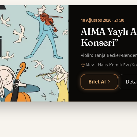
18 Ağustos 2026
· 21:30
AIMA Yaylı Alt
Konseri”
Violin: Tanja Becker-Bender 
Alev - Halis Komili Evi (K
Bilet Al
Deta