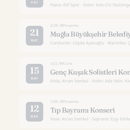
HAZ
Piano: Elif Spor · Violin: Kim-Chi Stutzing
Perşembe
20:30
21
Muğla Büyükşehir Belediy
MAY
Conductor: Ceyda Ayanoğlu · Marimba: 
Cuma
21:00
15
Genç Kuşak Solistleri Ko
MAY
Viola: Arcan İsenkul · Violin: Ada Yalın Yü
Perşembe
20:30
12
Tıp Bayramı Konseri
MAR
Viola: Arcan İsenkul · Soprano: Ezgi Görk