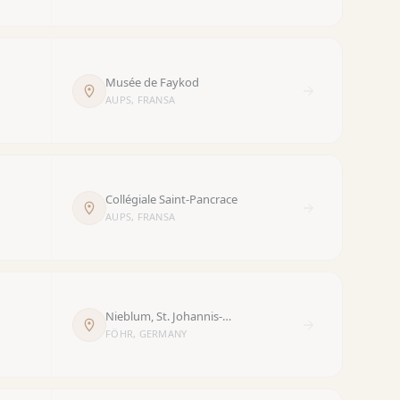
Musée de Faykod
AUPS, FRANSA
Collégiale Saint-Pancrace
AUPS, FRANSA
Nieblum, St. Johannis-
Kirche
FÖHR, GERMANY