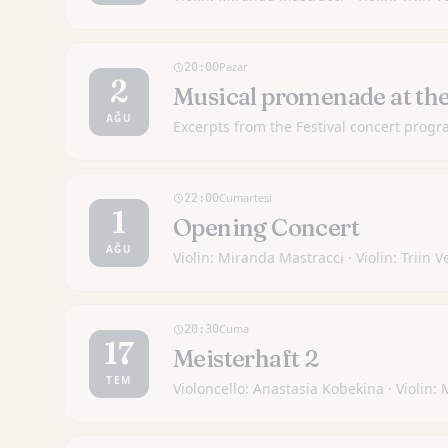
Pazar
20:00
2
Musical promenade at t
AĞU
Excerpts from the Festival concert progra
Cumartesi
22:00
1
Opening Concert
AĞU
Violin: Miranda Mastracci · Violin: Triin
Cuma
20:30
17
Meisterhaft 2
TEM
Violoncello: Anastasia Kobekina · Violin: 