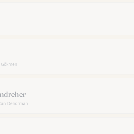
im Gökmen
ndreher
 Can Deliorman