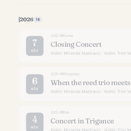
2026
18
Cuma
22:00
7
Closing Concert
AĞU
Violin: Miranda Mastracci · Violin: Triin
Perşembe
22:00
6
When the reed trio meets 
AĞU
Violin: Miranda Mastracci · Violin: Triin
Salı
21:00
4
Concert in Trigance
AĞU
Violin: Miranda Mastracci · Violin: Triin