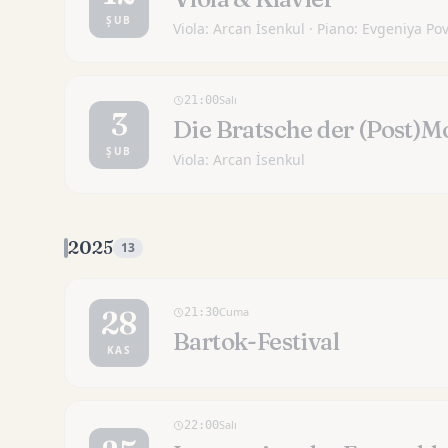
ŞUB
Viola: Arcan İsenkul · Piano: Evgeniya Po
Salı
21:00
3
Die Bratsche der (Post)
ŞUB
Viola: Arcan İsenkul
2025
13
Cuma
28
21:30
Bar­tok-Fes­ti­val
KAS
Salı
22:00