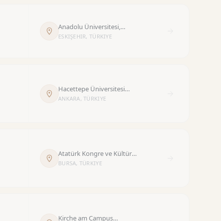
Anadolu Üniversitesi,
Devlet Konservatuvarı
ESKIŞEHIR, TÜRKIYE
Müzik Bölümü, Ulvi Cemal
Erkin Oda Müziği Salonu
Hacettepe Üniversitesi
Ankara Devlet
ANKARA, TÜRKIYE
Konservatuarı
Atatürk Kongre ve Kültür
Merkezi - Merinos
BURSA, TÜRKIYE
Kirche am Campus