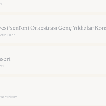
er
esi Senfoni Orkestrası Genç Yıldızlar Kon
Çetin Özen
nseri
cel
em Yıldırım