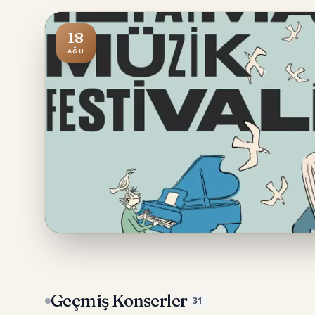
18
AĞU
Geçmiş Konserler
31