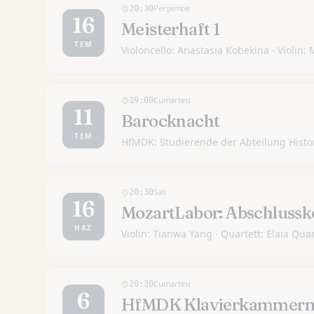
Perşembe
20:30
16
Meisterhaft 1
TEM
Violoncello: Anastasia Kobekina · Violin: 
Cumartesi
19:00
11
Barocknacht
TEM
HfMDK: Studierende der Abteilung Histor
Salı
20:30
16
MozartLabor: Abschlussk
HAZ
Violin: Tianwa Yang · Quartett: Elaia Quar
Cumartesi
20:30
6
HfMDK Klavierkammerm