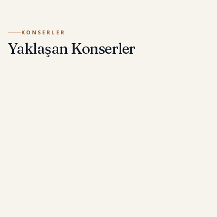
KONSERLER
Yaklaşan Konserler
BILET MEVCUT
22:00
Closing Concert
Violin: Miranda Mastracci · Violin: Triin
7
Veissmann
Collégiale Saint-Pancrace
Aups, Fransa
AĞU
Bilet Al
BILET MEVCUT
21:30
AIMA Yaylı Altılısı “Festival Açılış