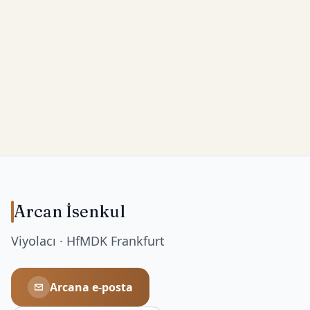
Arcan İsenkul
Viyolacı · HfMDK Frankfurt
Arcana e‑posta