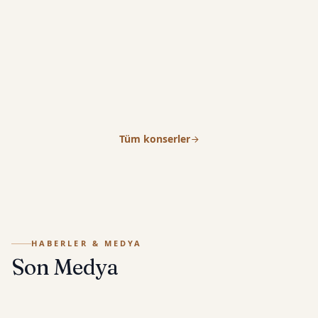
Konseri”
Violin: Tanja Becker-Bender · Violin: Pelin
18
Halkacı Akın
Alev - Halis Komili Evi (Koruyan Meryem Manastırı)
AĞU
Balıkesir, Türkiye
Bilet Al
Tüm konserler
HABERLER & MEDYA
Son Medya