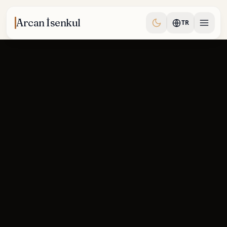
Skip to content
Arcan İsenkul
TR