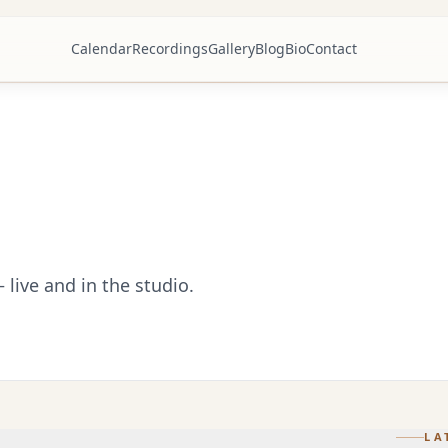
Calendar
Recordings
Gallery
Blog
Bio
Contact
live and in the studio.
LA