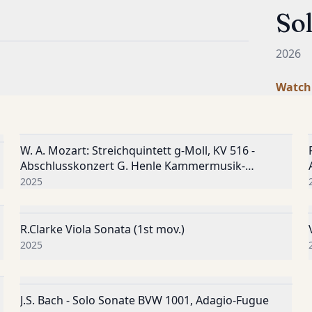
So
2026
Watch
W. A. Mozart: Streichquintett g-Moll, KV 516 -
YouTube
Abschlusskonzert G. Henle Kammermusik-
Akademie 2025
2025
R.Clarke Viola Sonata (1st mov.)
YouTube
2025
J.S. Bach - Solo Sonate BVW 1001, Adagio-Fugue
YouTube