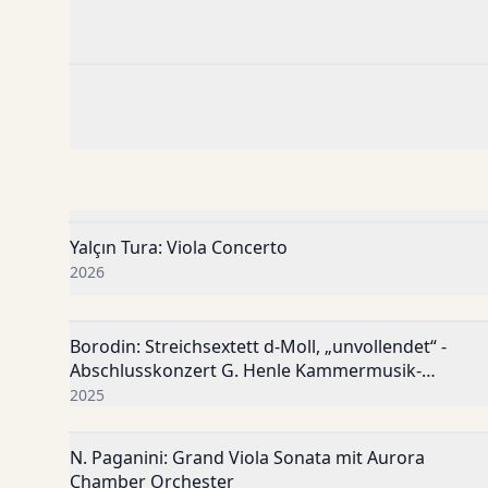
YouTube
Yalçın Tura: Viola Concerto
YouTube
2026
Borodin: Streichsextett d-Moll, „unvollendet“ -
YouTube
Abschlusskonzert G. Henle Kammermusik-
Akademie 2025
2025
N. Paganini: Grand Viola Sonata mit Aurora
YouTube
Chamber Orchester