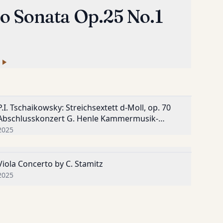
lo Sonata Op.25 No.1
P.I. Tschaikowsky: Streichsextett d-Moll, op. 70
YouTube
Abschlusskonzert G. Henle Kammermusik-
Akademie 2025
2025
Viola Concerto by C. Stamitz
YouTube
2025